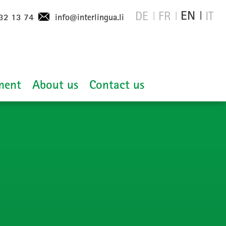
EN
DE
FR
IT
32 13 74
info@interlingua.li
ment
About us
Contact us