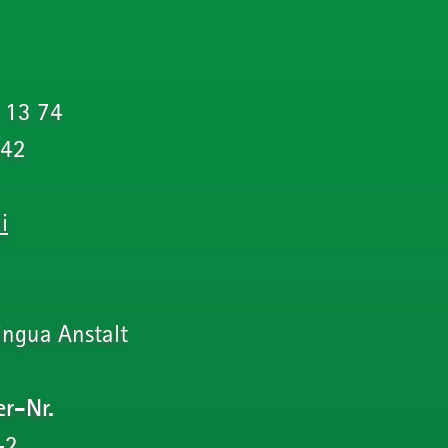
 13 74
 42
i
lingua Anstalt
er-Nr.
-2