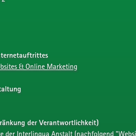
ternetauftrittes
ebsites & Online Marketing
taltung
hränkung der Verantwortlichkeit)
te der Interlingua Anstalt (nachfolgend "Websi