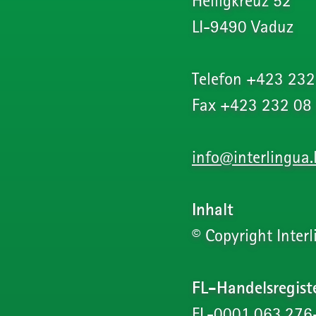
Heiligkreuz 52
LI-9490 Vaduz
Telefon +423 232
Fax +423 232 08
info@interlingua.l
Inhalt
© Copyright Inter
FL-Handelsregist
FL-0001.063.276